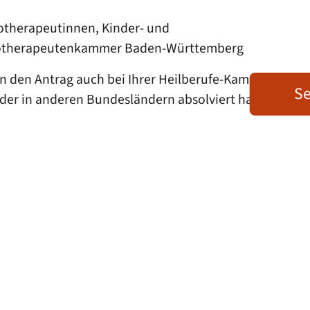
otherapeutinnen, Kinder- und
chotherapeutenkammer Baden-Württemberg
n den Antrag auch bei Ihrer Heilberufe-Kammer in
Se
der in anderen Bundesländern absolviert haben.