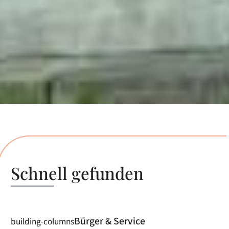
Startseite
Schnell gefunden
Bürger & Service
building-columns