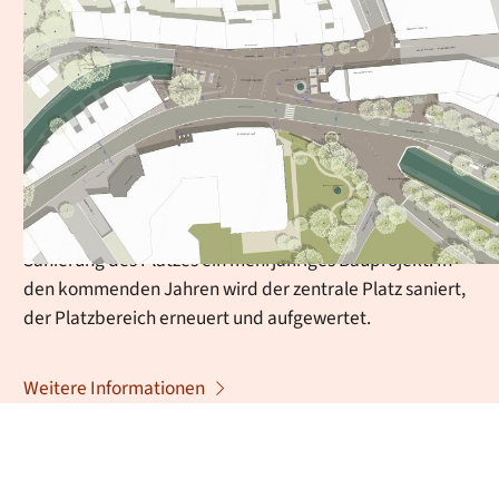
Neugestaltung
Hindenburgplatz
Der Hindenburgplatz ist das westliche Eingangstor zur
Innenstadt und einer der wichtigsten
Verkehrsknotenpunkte der Stadt. Unter ihm fließt die
Oos – deshalb besteht der Platz auch aus zwei
Brückenbauwerken. Im Mai 2025 startete mit der
Sanierung des Platzes ein mehrjähriges Bauprojekt. In
den kommenden Jahren wird der zentrale Platz saniert,
der Platzbereich erneuert und aufgewertet.
Weitere Informationen