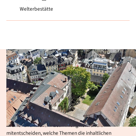
Welterbestätte
Einwohnerversammlung
2026
Die Stadt Baden-Baden lädt alle Bürgerinnen und Bürger
zur Einwohnerversammlung am Dienstag, 29.
September 2026, um 18:30 Uhr in die Rheintalhalle
Sandweier ein.
In einer öffentlichen Abstimmung können Sie
mitentscheiden, welche Themen die inhaltlichen