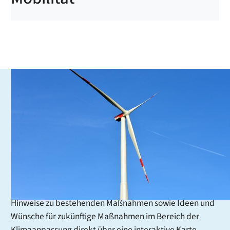
Klimaanpassung
Um auf den Klimawandel zu reagieren, erarbeitet die
Stadtverwaltung ein Klimaanpassungskonzept für den
gesamten Stadtkreis. Ziel ist es, Maßnahmen zu
entwickeln, die unsere Region widerstandsfähiger
gegenüber den Folgen des Klimawandels machen.
Dabei sind Ihre Erfahrungen vor Ort besonders wertvoll:
Über diese Umfrage können Sie Ihre Beobachtungen,
Hinweise zu bestehenden Maßnahmen sowie Ideen und
Wünsche für zukünftige Maßnahmen im Bereich der
Klimaanpassung direkt über eine interaktive Karte