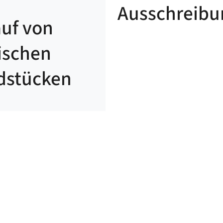
Ausschreibu
uf von
en
ischen
dstücken