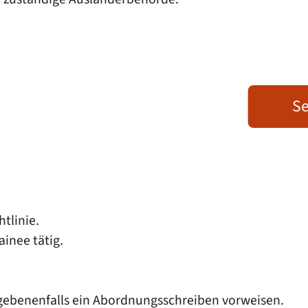
Se
tlinie.
inee tätig.
egebenenfalls ein Abordnungsschreiben vorweisen.