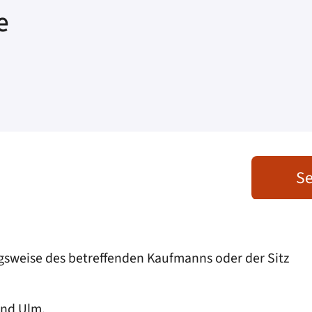
e
Se
ngsweise des betreffenden Kaufmanns oder der Sitz
und Ulm.