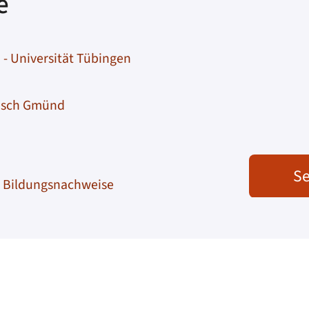
e
- Universität Tübingen
bisch Gmünd
Se
er Bildungsnachweise