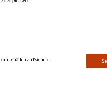
e beispielsweise
 Sturmschäden an Dächern.
Se