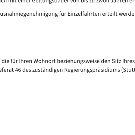
it einer Geltungsdauer von bis zu zwölf Jahren ertei
snahmegenehmigung für Einzelfahrten erteilt werde
die für Ihren Wohnort beziehungsweise den Sitz Ihr
Referat 46 des zuständigen Regierungspräsidiums (Stut