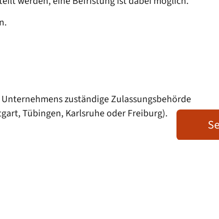
lt werden, eine Befristung ist dabei möglich.
n.
es Unternehmens zuständige Zulassungsbehörde
tgart, Tübingen, Karlsruhe oder Freiburg).
Se