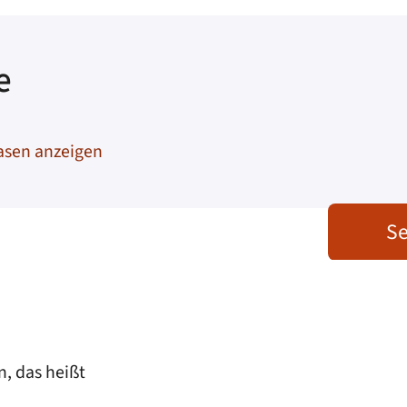
e
asen anzeigen
Se
, das heißt