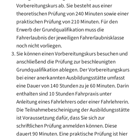
Vorbereitungskurs ab.
Sie besteht aus e
i
ner
theoretischen Prüfung von 240 Minuten sowie einer
praktischen Prüfung von 210 M
i
nuten. Für den
Erwerb der Grundqualifikation muss die
Fahrerlaubnis der jeweiligen Fahre
r
laubnisklasse
noch nicht vorliegen.
Sie können einen Vorbereitungskurs besuchen und
anschließend die Prüfung zur beschleunigten
Grundqualifikation ablegen.
Der Vorbere
i
tungskurs
bei einer anerkannten Ausbildung
s
stätte umfasst
eine Dauer von 140 Stunden zu je 60 Minuten. Darin
enthalten sind 10 Stu
n
den Fahrpraxis unter
Anleitung eines Fahrle
h
rers oder einer Fahrlehrerin.
Die Teilnahmeb
e
scheinigung der Ausbildungsstätte
ist Vorau
s
setzung dafür, dass Sie sich zur
schriftlichen Prüfung anmelden können. Diese
dauert 90 Minuten. Eine praktische Prüfung ist hier