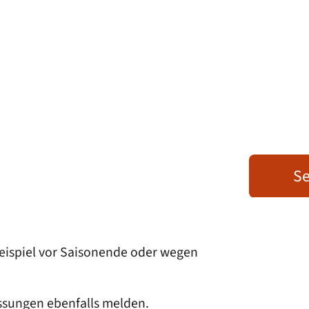
Se
ispiel vor Saisonende oder wegen
ssungen ebenfalls melden.