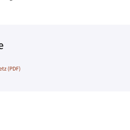
e
tz (PDF)