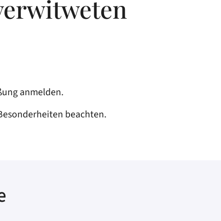
verwitweten
eßung anmelden.
e Besonderheiten beachten.
e