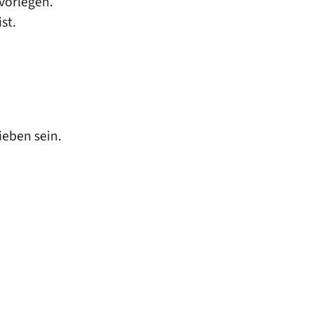
 vorlegen.
st.
ieben sein.