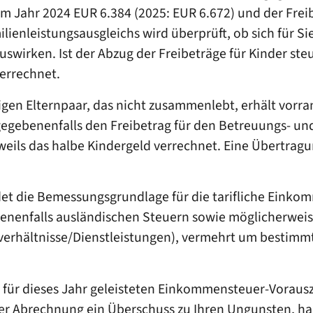
im Jahr 2024 EUR 6.384 (2025: EUR 6.672) und der Frei
enleistungsausgleichs wird überprüft, ob sich für Sie
swirken. Ist der Abzug der Freibeträge für Kinder st
errechnet.
n Elternpaar, das nicht zusammenlebt, erhält vorran
gegebenenfalls den Freibetrag für den Betreuungs- un
eweils das halbe Kindergeld verrechnet. Eine Übertragun
et die Bemessungsgrundlage für die tarifliche Einkom
enenfalls ausländischen Steuern sowie möglicherweis
rhältnisse/Dienstleistungen), vermehrt um bestimmte
 für dieses Jahr geleisteten Einkommensteuer-Vorau
 der Abrechnung ein Überschuss zu Ihren Ungunsten, ha