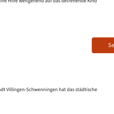
ine Hilfe weitgehend auf das betreffende Kind
Se
tadt Villingen-Schwenningen hat das städtische