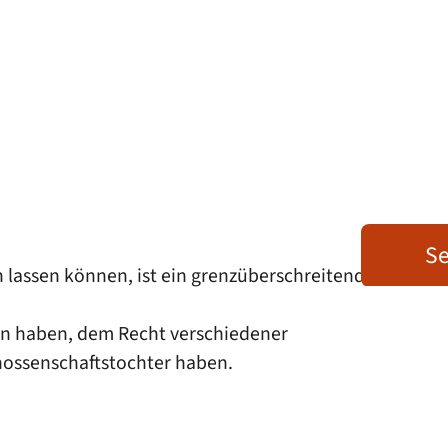
Se
 lassen können, ist ein grenzüberschreitender
ten haben, dem Recht verschiedener
nossenschaftstochter haben.