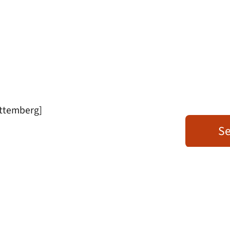
ttemberg]
Se