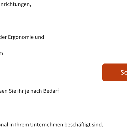
inrichtungen,
n der Ergonomie und
em
Se
en Sie ihr je nach Bedarf
sonal in Ihrem Unternehmen beschäftigt sind.