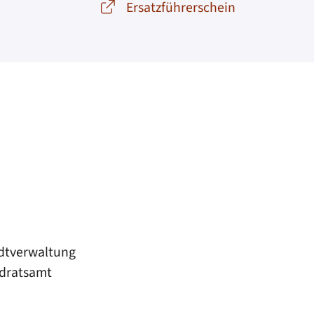
Ersatzführerschein
adtverwaltung
ndratsamt