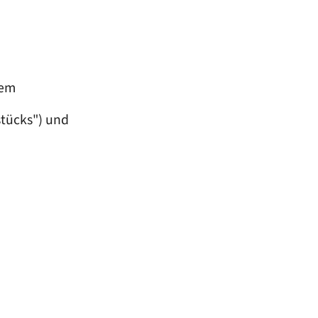
dem
stücks") und