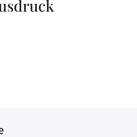
usdruck
e