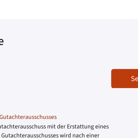
e
Se
 Gutachterausschusses
utachterausschuss mit der Erstattung eines
s Gutachterausschusses wird nach einer