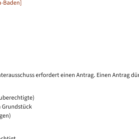
en-Baden]
erausschuss erfordert einen Antrag. Einen Antrag dür
uberechtigte)
m Grundstück
igen)
chtigt.