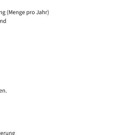
ng (Menge pro Jahr)
end
en.
gerung