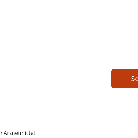
Se
r Arzneimittel