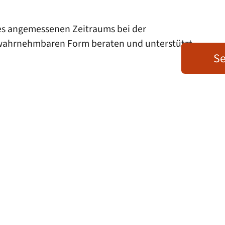
es angemessenen Zeitraums bei der
 wahrnehmbaren Form beraten und unterstützt.
Se