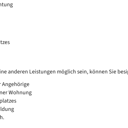
chtung
tzes
n
keine anderen Leistungen möglich sein, können Sie be
r Angehörige
iner Wohnung
platzes
ildung
h.