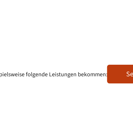
Se
sipielsweise folgende Leistungen bekommen: