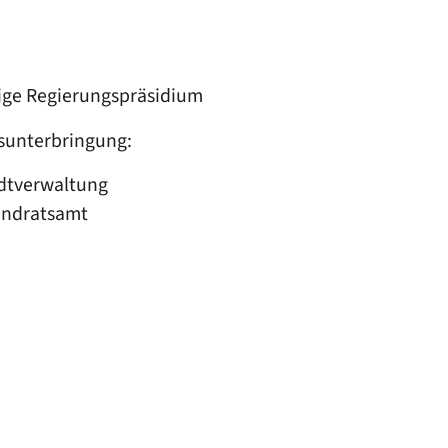
dige Regierungspräsidium
sunterbringung:
adtverwaltung
andratsamt