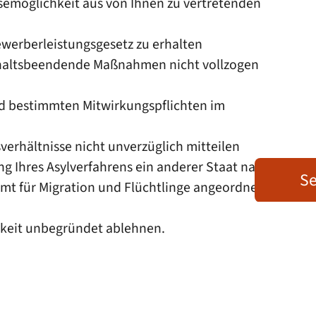
isemöglichkeit aus von Ihnen zu vertretenden
ewerberleistungsgesetz zu erhalten
nthaltsbeendende Maßnahmen nicht vollzogen
und bestimmten Mitwirkungspflichten im
erhältnisse nicht unverzüglich mitteilen
ng Ihres Asylverfahrens ein anderer Staat nach
Se
mt für Migration und Flüchtlinge angeordnet
gkeit unbegründet ablehnen.