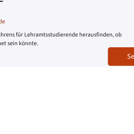
de
ahrens für Lehramtsstudierende herausfinden, ob
et sein könnte.
Se