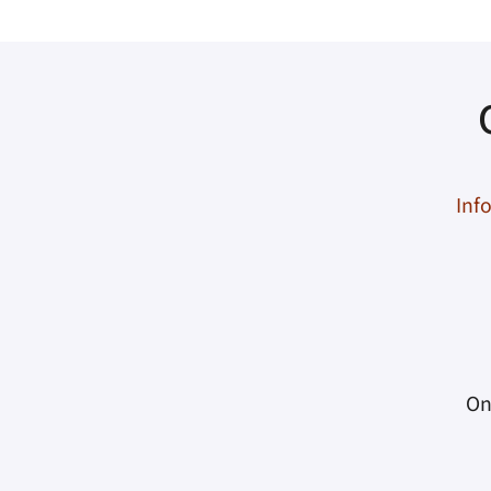
Inf
On