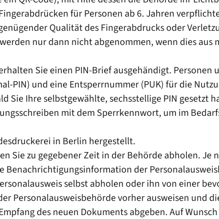
 Fingerabdrücken für Personen ab 6. Jahren verpflich
ngenügender Qualität des Fingerabdrucks oder Verletz
werden nur dann nicht abgenommen, wenn dies aus m
erhalten Sie
einen PIN-Brief
ausgehändigt. Personen un
mal
-PIN
)
und
eine
Entsperrnummer (PUK)
für die Nutz
d Sie Ihre selbstgewählte, sechsstellige PIN gesetzt h
gungsschreiben mit dem Sperrkennwort, um im Bedarfsf
esdruckerei in Berlin hergestellt.
en Sie zu gegebener Zeit in der Behörde abholen.
Je 
ie Benachrichtigungsinformation der Personalausweis
ersonalausweis selbst abholen oder ihn von einer bev
der Personalausweisbehörde vorher ausweisen und di
m Empfang des neuen Dokuments abgeben. Auf Wunsch 