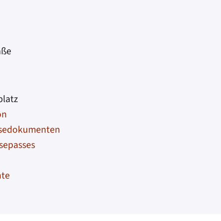
aße
platz
on
eisedokumenten
isepasses
nte