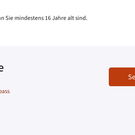
n Sie mindestens 16 Jahre alt sind.
e
Se
pass