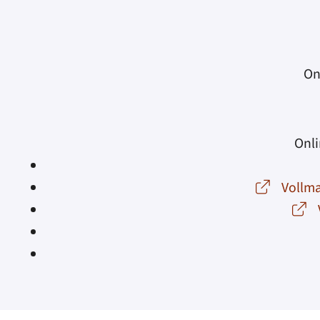
On
Onli
Vollma