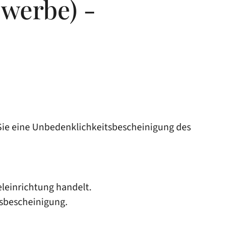
ewerbe) -
Sie eine Unbedenklichkeitsbescheinigung des
eleinrichtung handelt.
tsbescheinigung.