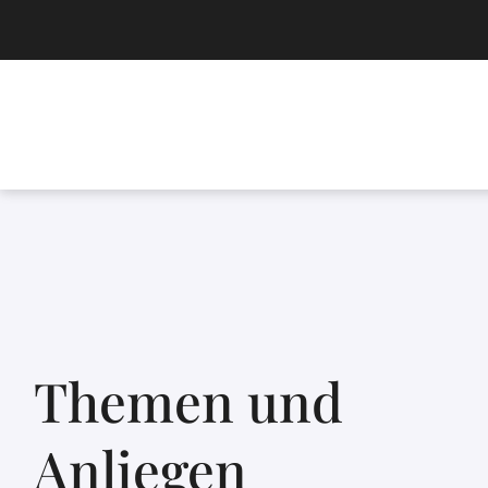
Themen und
Anliegen