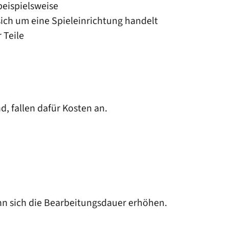
beispielsweise
sich um eine Spieleinrichtung handelt
 Teile
, fallen dafür Kosten an.
nn sich die Bearbeitungsdauer erhöhen.