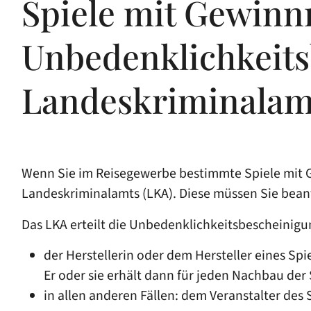
Spiele mit Gewinn
Unbedenklichkeit
Landeskriminalam
Wenn Sie im Reisegewerbe bestimmte Spiele mit 
Landeskriminalamts (LKA). Diese müssen Sie bean
Das LKA erteilt die Unbedenklichkeitsbescheinig
der Herstellerin oder dem Hersteller eines Sp
Er oder sie erhält dann für jeden Nachbau de
in allen anderen Fällen: dem Veranstalter des 