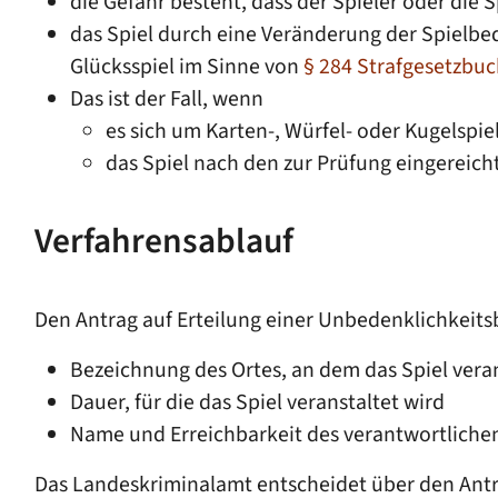
die Gefahr besteht, dass der Spieler oder die 
das Spiel durch eine Veränderung der Spielbe
Glücksspiel im Sinne von
§ 284 Strafgesetzbuc
Das ist der Fall, wenn
es sich um Karten-, Würfel- oder Kugelspie
das Spiel nach den zur Prüfung eingereich
Verfahrensablauf
Den Antrag auf Erteilung einer Unbedenklichkeits
Bezeichnung des Ortes, an dem das Spiel veran
Dauer, für die das Spiel veranstaltet wird
Name und Erreichbarkeit des verantwortlichen
Das Landeskriminalamt entscheidet über den Ant