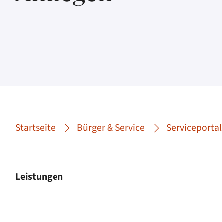
Startseite
Bürger & Service
Serviceportal
Leistungen