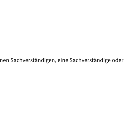
einen Sachverständigen, eine Sachverständige oder