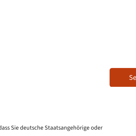
Se
, dass Sie deutsche Staatsangehörige oder