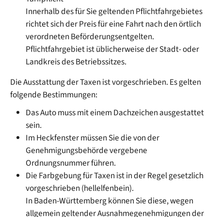
Innerhalb des für Sie geltenden Pflichtfahrgebietes
richtet sich der Preis für eine Fahrt nach den örtlich
verordneten Beförderungsentgelten.
Pflichtfahrgebiet ist
übl
i
cherweise der Stadt- oder
Landkreis des Betriebssi
t
zes
.
Die Ausstattung der Taxen ist vorgeschrieben.
Es gelten
folgende Bestimmungen:
Das Auto muss mit einem Dachzeichen ausgestattet
sein.
Im Heckfenster müssen Sie die von der
Genehmigungsb
e
hörde vergebene
Ordnungsnummer führen.
Die Farbgebung für Taxen ist in der Regel gesetzlich
vorgeschrieben (hellelfenbein).
In Baden-Württemberg können Sie diese, wegen
allgemein ge
l
tender Ausnahmegenehmigungen der