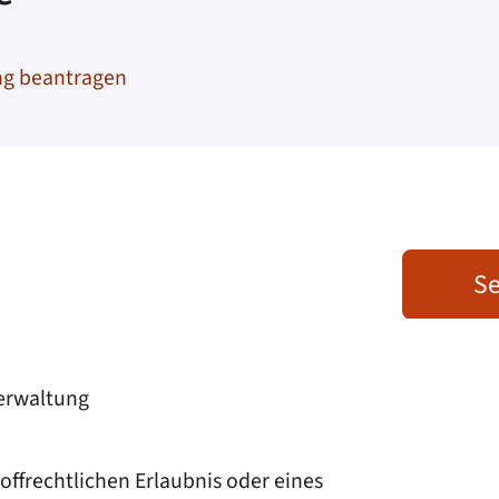
ng beantragen
Se
verwaltung
ffrechtlichen Erlaubnis oder eines