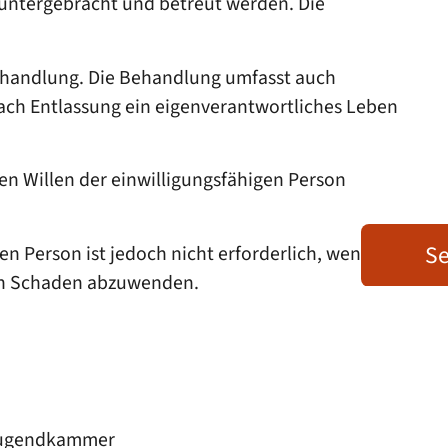
 untergebracht und betreut werden. Die
ehandlung.
Die Behandlung umfasst auch
ch Entlassung ein eigenverantwortliches Leben
en Willen der einwilligungsfähigen Person
Se
n Person ist jedoch nicht erforderlich, wenn sie
ren Schaden abzuwenden.
 Jugendkammer