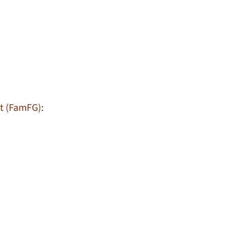
it (FamFG)
: