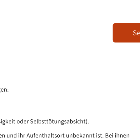
Se
gen:
osigkeit oder Selbsttötungsabsicht).
n und ihr Aufenthaltsort unbekannt ist. Bei ihnen