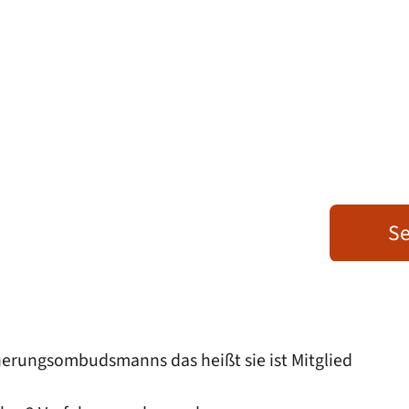
Se
cherungsombudsmanns das heißt sie ist Mitglied