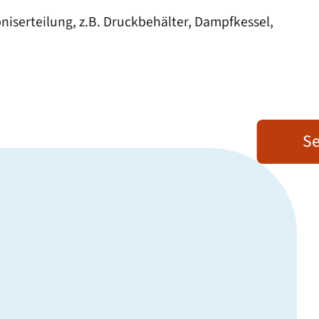
serteilung, z.B. Druckbehälter, Dampfkessel,
Se