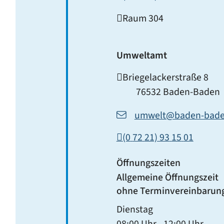
Raum
304
Umweltamt
Briegelackerstraße 8
76532
Baden-Baden
umwelt@baden-bade
(0
72
21) 93
15
01
Öffnungszeiten
Allgemeine Öffnungszeit
ohne Terminvereinbarun
Dienstag
08:00 Uhr
-
12:00 Uhr