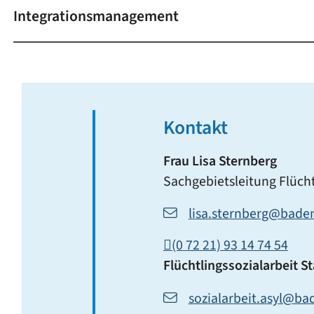
Integrationsmanagement
Kontakt
Frau
Lisa
Sternberg
Sachgebietsleitung Flüch
lisa.sternberg@bade
(0
72
21) 93
14
74
54
Flüchtlingssozialarbeit
St
sozialarbeit.asyl@b