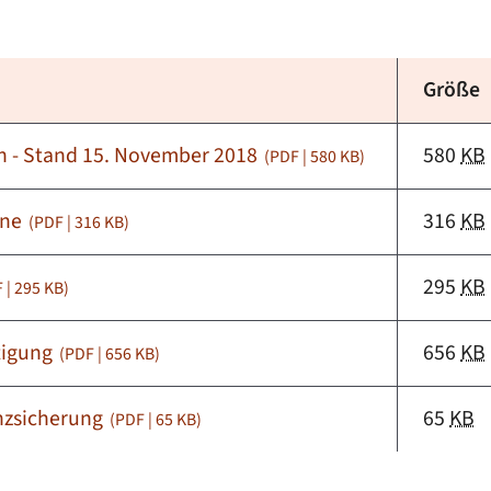
Größe
en - Stand 15. November 2018
580
KB
(PDF | 580
KB
)
ine
316
KB
(PDF | 316
KB
)
295
KB
 | 295
KB
)
tigung
656
KB
(PDF | 656
KB
)
nzsicherung
65
KB
(PDF | 65
KB
)