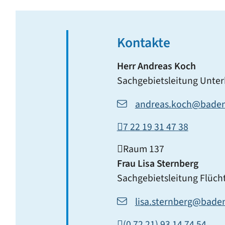
Kontakte
Herr
Andreas
Koch
Sachgebietsleitung Unte
andreas.koch@baden
7
22
19
31
47
38
Raum
137
Frau
Lisa
Sternberg
Sachgebietsleitung Flüch
lisa.sternberg@bade
(0
72
21) 93
14
74
54