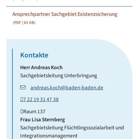
Ansprechpartner Sachgebiet Existenzsicherung
(PDF | 65
KB
)
Kontakte
Herr
Andreas
Koch
Sachgebietsleitung Unterbringung
andreas.koch@baden-baden.de
7
22
19
31
47
38
Raum
137
Frau
Lisa
Sternberg
Sachgebietsleitung Flüchtlingssozialarbeit und
Integrationsmanagement