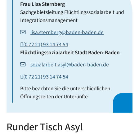
Frau
Lisa
Sternberg
Sachgebietsleitung Flüchtlingssozialarbeit und
Integrationsmanagement
lisa.sternberg@baden-baden.de
(0
72
21) 93
14
74
54
Flüchtlingssozialarbeit
Stadt Baden-Baden
sozialarbeit.asyl@baden-baden.de
(0
72
21) 93
14
74
54
Bitte beachten Sie die unterschiedlichen
Öffnungszeiten der Unterünfte
Runder Tisch Asyl