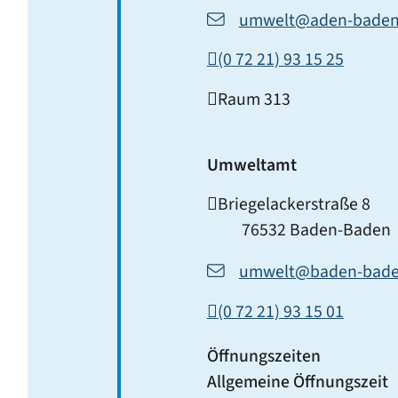
umwelt@aden-baden
(0
72
21) 93
15
25
Raum
313
Umweltamt
Briegelackerstraße 8
76532
Baden-Baden
umwelt@baden-bade
(0
72
21) 93
15
01
Öffnungszeiten
Allgemeine Öffnungszeit