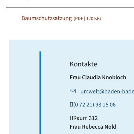
Baumschutzsatzung
(PDF | 120
KB
)
Kontakte
Frau
Claudia
Knobloch
umwelt@baden-bade
(0
72
21) 93
15
06
Raum
312
Frau
Rebecca
Nold