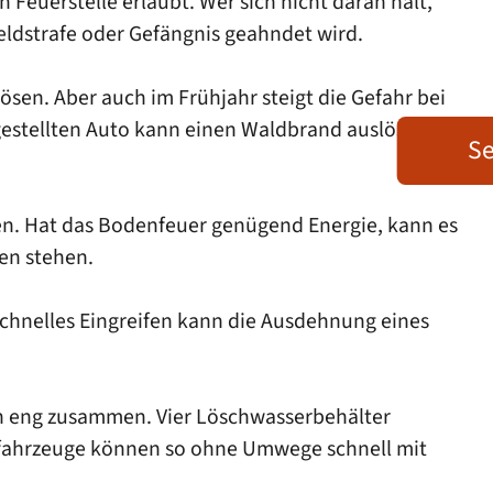
 Feuerstelle erlaubt. Wer sich nicht daran hält,
eldstrafe oder Gefängnis geahndet wird.
en. Aber auch im Frühjahr steigt die Gefahr bei
gestellten Auto kann einen Waldbrand auslösen,
Se
n. Hat das Bodenfeuer genügend Energie, kann es
en stehen.
chnelles Eingreifen kann die Ausdehnung eines
n eng zusammen. Vier Löschwasserbehälter
hfahrzeuge können so ohne Umwege schnell mit