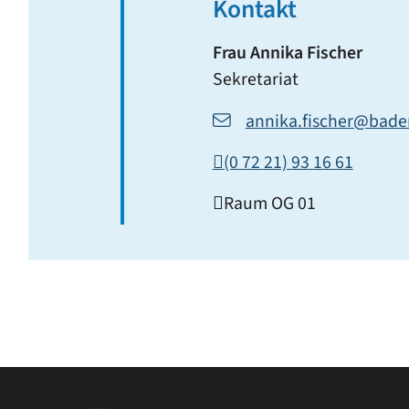
Kontakt
Frau
Annika
Fischer
Sekretariat
annika.fischer@bade
(0
72
21) 93
16
61
Raum
OG 01