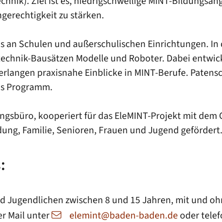
echnik). Ziel ist es, niedrigschwellige MINT-Bildungs
erechtigkeit zu stärken.
AGs an Schulen und außerschulischen Einrichtungen. 
technik-Bausätzen Modelle und Roboter. Dabei entwicke
rlangen praxisnahe Einblicke in MINT-Berufe. Patens
as Programm.
ungsbüro, kooperiert für das EleMINT-Projekt mit dem
dung, Familie, Senioren, Frauen und Jugend gefördert
:
 und Jugendlichen zwischen 8 und 15 Jahren, mit und o
er Mail unter
elemint@baden-baden.de
oder telef