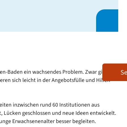
Se
aden-Baden ein wachsendes Problem. Zwar gibt es
ren sich leicht in der Angebotsfülle und Hilfen
iten inzwischen rund 60 Institutionen aus
 Lücken geschlossen und neue Ideen entwickelt.
junge Erwachsenenalter besser begleiten.