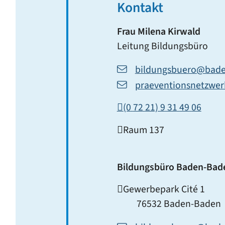
Kontakt
Frau
Milena
Kirwald
Leitung Bildungsbüro
bildungsbuero@bade
praeventionsnetzwe
(0
72
21) 9
31
49
06
Raum
137
Bildungsbüro Baden-Bad
Gewerbepark Cité 1
76532
Baden-Baden