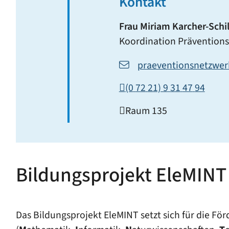
Kontakt
Frau
Miriam
Karcher-Schil
Koordination Prävention
praeventionsnetzwe
(0
72
21) 9
31
47
94
Raum
135
Bildungsprojekt EleMINT
Das Bildungsprojekt EleMINT setzt sich für die F