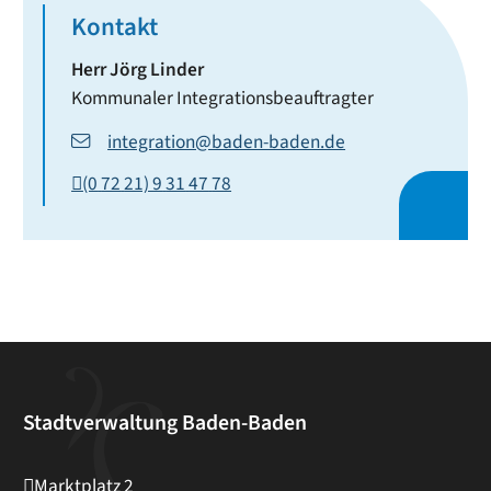
Kontakt
Herr
Jörg
Linder
Kommunaler Integrationsbeauftragter
integration@baden-baden.de
(0
72
21) 9
31
47
78
Stadtverwaltung Baden-Baden
Marktplatz 2