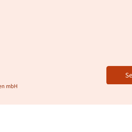
Se
gen mbH