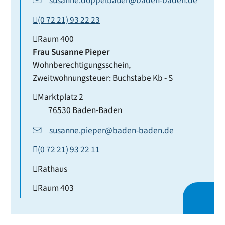
susanne.doppelbauer@baden-baden.de
(0
72
21) 93
22
23
Raum
400
Frau
Susanne
Pieper
Wohnberechtigungsschein,
Zweitwohnungsteuer: Buchstabe Kb - S
Marktplatz 2
76530
Baden-Baden
susanne.pieper@baden-baden.de
(0
72
21) 93
22
11
Rathaus
Raum
403