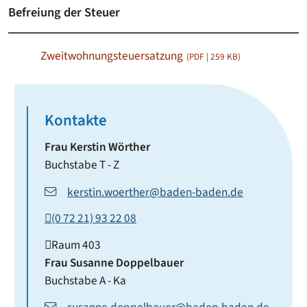
Befreiung der Steuer
Zweitwohnungsteuersatzung
(PDF | 259
KB
)
Kontakte
Frau
Kerstin
Wörther
Buchstabe T - Z
kerstin.woerther@baden-baden.de
(0
72
21) 93
22
08
Raum
403
Frau
Susanne
Doppelbauer
Buchstabe A - Ka