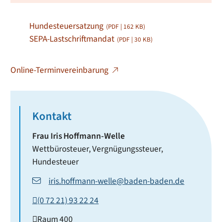
Hundesteuersatzung
(PDF | 162
KB
)
SEPA-Lastschriftmandat
(PDF | 30
KB
)
Online-Terminvereinbarung
Kontakt
Frau
Iris
Hoffmann-Welle
Wettbürosteuer, Vergnügungssteuer,
Hundesteuer
iris.hoffmann-welle@baden-baden.de
(0
72
21) 93
22
24
Raum
400