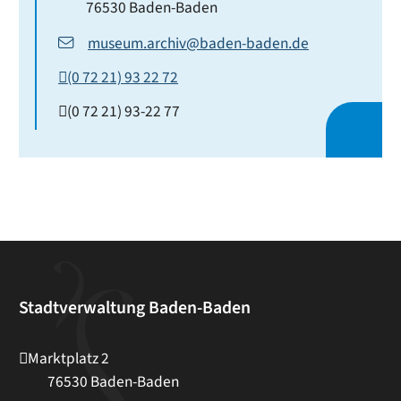
76530
Baden-Baden
museum.archiv@baden-baden.de
(0
72
21) 93
22
72
(0
72
21) 93-22
77
Stadtverwaltung Baden-Baden
Marktplatz 2
76530
Baden-Baden