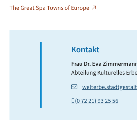
The Great Spa Towns of Europe
Kontakt
Frau
Dr.
Eva
Zimmerman
Abteilung Kulturelles Er
welterbe.stadtgesta
(0
72
21) 93
25
56