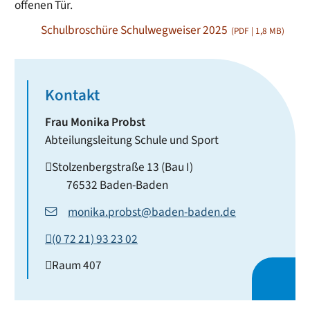
offenen Tür.
Schulbroschüre Schulwegweiser 2025
(PDF | 1,8
MB
)
Kontakt
Frau
Monika
Probst
Abteilungsleitung Schule und Sport
Stolzenbergstraße 13 (Bau I)
76532
Baden-Baden
monika.probst@baden-baden.de
(0
72
21) 93
23
02
Raum
407