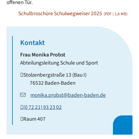
offenen Tür.
Schulbroschüre Schulwegweiser 2025
(PDF | 1,8
MB
)
Kontakt
Frau
Monika
Probst
Abteilungsleitung Schule und Sport
Stolzenbergstraße 13 (Bau I)
76532
Baden-Baden
monika.probst@baden-baden.de
(0
72
21) 93
23
02
Raum
407